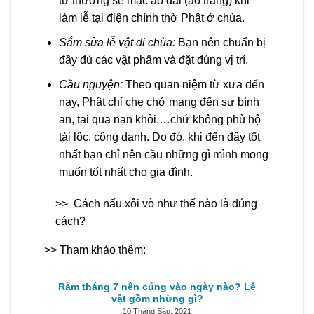
tử thường sẽ mặc áo dài (áo tràng) khi
làm lễ tại điện chính thờ Phật ở chùa.
Sắm sửa lễ vật đi chùa:
Bạn nên chuẩn bị
đầy đủ các vật phẩm và đặt đúng vị trí.
Cầu nguyện:
Theo quan niệm từ xưa đến
nay, Phật chỉ che chở mang đến sự bình
an, tai qua nạn khỏi,…chứ không phù hộ
tài lộc, công danh. Do đó, khi đến đây tốt
nhất bạn chỉ nên cầu những gì mình mong
muốn tốt nhất cho gia đình.
>>
Cách nấu xôi vò như thế nào là đúng
cách?
>> Tham khảo thêm:
Rằm tháng 7 nên cúng vào ngày nào? Lễ
vật gồm những gì?
10 Tháng Sáu, 2021