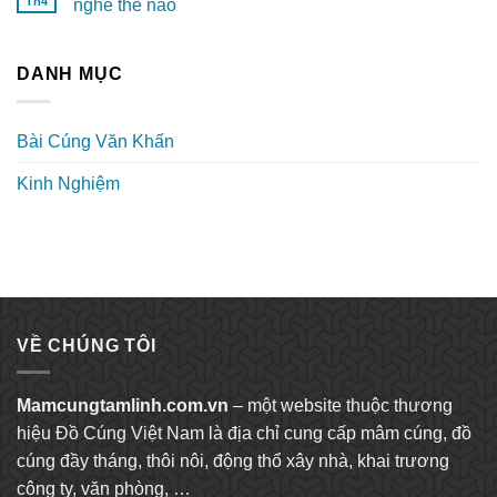
Th4
nghề thế nào
DANH MỤC
Bài Cúng Văn Khấn
Kinh Nghiệm
VỀ CHÚNG TÔI
Mamcungtamlinh.com.vn
– một website thuộc thương
hiệu Đồ Cúng Việt Nam là địa chỉ cung cấp mâm cúng, đồ
cúng đầy tháng, thôi nôi, động thổ xây nhà, khai trương
công ty, văn phòng, …