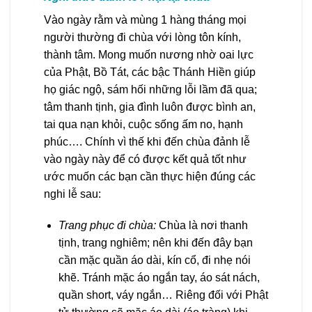
Vào ngày rằm và mùng 1 hàng tháng mọi
người thường đi chùa với lòng tôn kính,
thành tâm. Mong muốn nương nhờ oai lực
của Phật, Bồ Tát, các bậc Thánh Hiền giúp
họ giác ngộ, sám hối những lỗi lầm đã qua;
tâm thanh tịnh, gia đình luôn được bình an,
tai qua nạn khỏi, cuộc sống ấm no, hạnh
phúc…. Chính vì thế khi đến chùa đảnh lễ
vào ngày này để có được kết quả tốt như
ước muốn các bạn cần thực hiện đúng các
nghi lễ sau:
Trang phục đi chùa:
Chùa là nơi thanh
tịnh, trang nghiêm; nên khi đến đây bạn
cần mặc quần áo dài, kín cổ, đi nhẹ nói
khẽ. Tránh mặc áo ngắn tay, áo sát nách,
quần short, váy ngắn… Riêng đối với Phật