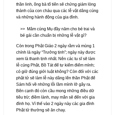
thần linh, ông bà tổ tiên sẽ chứng giám lòng
thành của con cháu qua các lễ vật dâng cúng
và những hành động của gia đình.
>>
Mâm cúng Mụ đầy năm cho bé trai và
bé gái cần chuẩn bị những lễ vật gì?
Còn trong Phật Giáo 2 ngày rằm và mùng 1
chính là ngày “Trưởng tịnh”; ngày này được
xem là thanh tịnh nhất. Nên các tu sĩ sẽ làm
lễ cúng Phật, Bồ Tát để tự kiểm điểm mình;
có giữ đúng giới luật không? Còn đối với các
phật tử sẽ làm lễ này dâng lên thần Phật để
Sám hối về những lỗi lầm mình lỡ gây ra.
Bên cạnh đó còn cầu mong những điều dữ
tiêu trừ; điềm lành, may mắn sẽ đến với gia
đình họ. Vì thế vào 2 ngày này các gia đình
Phật tử thường sẽ ăn chay.