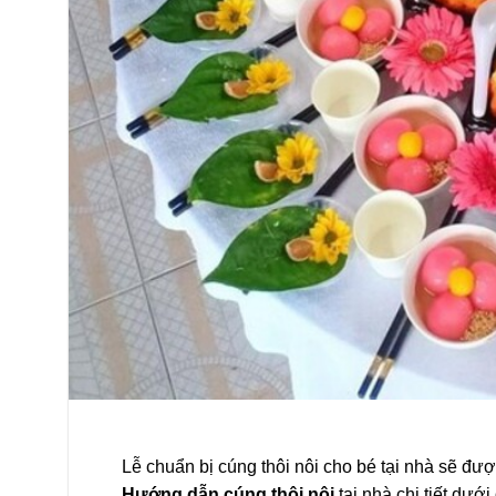
Lễ chuẩn bị cúng thôi nôi cho bé tại nhà sẽ đư
Hướng dẫn cúng thôi nôi
tại nhà chi tiết dướ