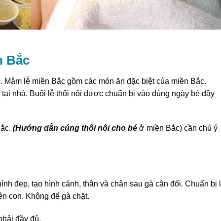
n Bắc
ận. Mâm lễ miền Bắc gồm các món ăn đặc biệt của miền Bắc.
 tại nhà. Buổi lễ thôi nôi được chuẩn bị vào đúng ngày bé đầy
Bắc.
(Hướng dẫn cúng thôi nôi cho bé
ở miền Bắc) cần chú ý
ình đẹp, tạo hình cánh, thân và chân sau gà cân đối. Chuẩn bị 
ên con. Không để gà chặt.
 phải đầy đủ.