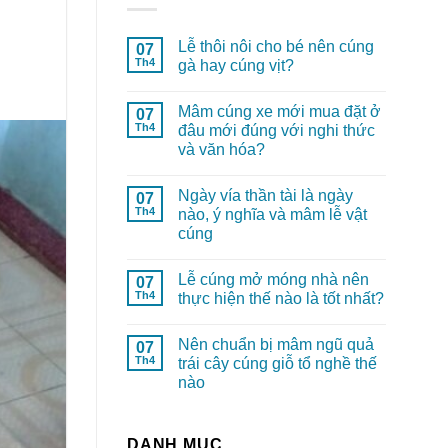
Lễ thôi nôi cho bé nên cúng
07
Th4
gà hay cúng vịt?
Mâm cúng xe mới mua đặt ở
07
Th4
đâu mới đúng với nghi thức
và văn hóa?
Ngày vía thần tài là ngày
07
Th4
nào, ý nghĩa và mâm lễ vật
cúng
Lễ cúng mở móng nhà nên
07
Th4
thực hiện thế nào là tốt nhất?
Nên chuẩn bị mâm ngũ quả
07
Th4
trái cây cúng giỗ tổ nghề thế
nào
DANH MỤC