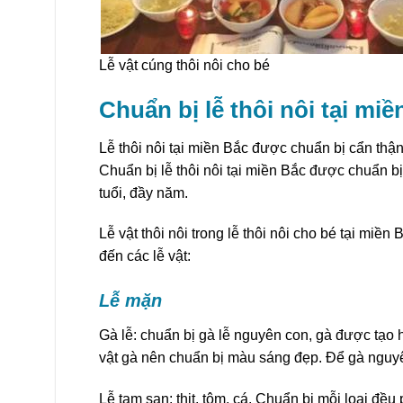
Lễ vật cúng thôi nôi cho bé
Chuẩn bị lễ thôi nôi tại miề
Lễ thôi nôi tại miền Bắc được chuẩn bị cẩn th
Chuẩn bị lễ thôi nôi tại miền Bắc được chuẩn bị
tuổi, đầy năm.
Lễ vật thôi nôi trong lễ thôi nôi cho bé tại miền 
đến các lễ vật:
Lễ mặn
Gà lễ: chuẩn bị gà lễ nguyên con, gà được tạo h
vật gà nên chuẩn bị màu sáng đẹp. Để gà nguy
Lễ tam san: thịt, tôm, cá. Chuẩn bị mỗi loại đều