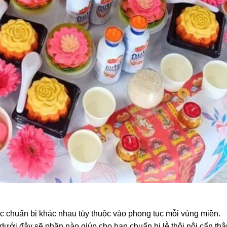
ợc chuẩn bị khác nhau tùy thuộc vào phong tục mỗi vùng miền.
i dưới đây sẽ phần nào giúp cho bạn chuẩn bị lễ thôi nôi cẩn thậ