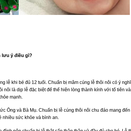
lưu ý điều gì?
g lễ khi bé đủ 12 tuổi. Chuẩn bị mâm cúng lễ thôi nôi có ý ngh
nôi là dịp lễ đặc biệt để thể hiện lòng thành kính với tổ tiên và
 khỏe mạnh.
 Đức Ông và Bà Mụ. Chuẩn bị lễ cúng thôi nôi chu đáo mang đến
 nhiều sức khỏe và bình an.
ia đình nên chuẩn bị lễ thật cẩn thận thận và đầy đủ cho bé. Lễ t