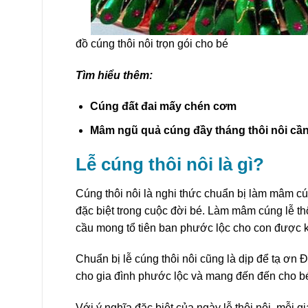
đồ cúng thôi nôi trọn gói cho bé
Tìm hiểu thêm:
Cúng đất đai mấy chén cơm
Mâm ngũ quả cúng đầy tháng thôi nôi cần 
Lễ cúng thôi nôi là gì?
Cúng thôi nôi là nghi thức chuẩn bị làm mâm cún
đặc biệt trong cuộc đời bé. Làm mâm cúng lễ thôi 
cầu mong tổ tiên ban phước lộc cho con được
Chuẩn bị lễ cúng thôi nôi cũng là dịp để tạ ơn
cho gia đình phước lộc và mang đến đến cho bé
Với ý nghĩa đặc biệt của ngày lễ thôi nôi, mỗi g