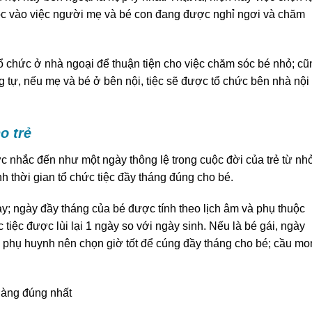
uộc vào việc người mẹ và bé con đang được nghỉ ngơi và chăm
ổ chức ở nhà ngoại để thuận tiện cho việc chăm sóc bé nhỏ; cũ
tự, nếu mẹ và bé ở bên nội, tiệc sẽ được tổ chức bên nhà nội
o trẻ
c nhắc đến như một ngày thông lệ trong cuộc đời của trẻ từ nh
nh thời gian tổ chức tiệc đầy tháng đúng cho bé.
y; ngày đầy tháng của bé được tính theo lịch âm và phụ thuộc
ức tiệc được lùi lại 1 ngày so với ngày sinh. Nếu là bé gái, ngày
bậc phụ huynh nên chọn giờ tốt để cúng đầy tháng cho bé; cầu m
hàng đúng nhất