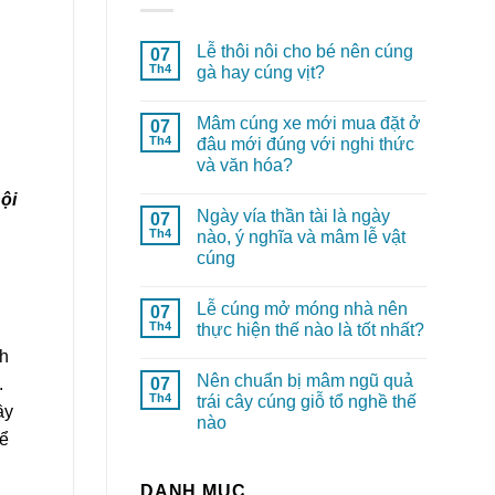
Lễ thôi nôi cho bé nên cúng
07
Th4
gà hay cúng vịt?
Mâm cúng xe mới mua đặt ở
07
Th4
đâu mới đúng với nghi thức
và văn hóa?
ội
Ngày vía thần tài là ngày
07
Th4
nào, ý nghĩa và mâm lễ vật
cúng
Lễ cúng mở móng nhà nên
07
Th4
thực hiện thế nào là tốt nhất?
nh
Nên chuẩn bị mâm ngũ quả
07
.
Th4
trái cây cúng giỗ tổ nghề thế
ầy
nào
để
DANH MỤC