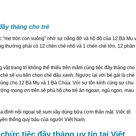
đầy tháng cho trẻ
c “mẹ tròn con vuông” nhờ sự nâng đỡ và hộ độ của 12 Bà Mụ 
ng thường phải có 12 chén chè nhỏ và 1 chén chè lớn, 12 phần
vật trang trí không thể thiếu trên mâm cúng tiệc đầy tháng cho
g chè sẽ ưu tiên chọn chè đậu xanh. Ngược lại với bé gái là chè
y cúng cho 12 Bà Mụ và 1 Bà Chúa. Với sự tôn kính cùng sự chu
ường mong ơn trên sẽ phù hộ cho trẻ ăn ngoan, ngủ ngon, mau
gia đình nội ngoại sẽ sum vầy dùng bữa cơm thân mật. Việc tổ
ruyền thống quý báu của người Việt Nam.
chức tiệc đầy tháng uy tín tại Việt