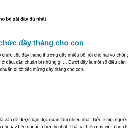
o bé gái đầy đủ nhất
 chức đầy tháng cho con
ổ chức tiệc đầy tháng thường gây nhiều bối rối cho hai vợ chồn
c ở đâu, cần chuẩn bị những gì,… Dưới đây là một số điều cần
ể chuẩn bị tốt tiệc mừng đầy tháng cho con.
 là vấn đề được bạn đọc quan tâm nhiều nhất. Bởi lẽ mọi người
nội hay bên ngoại là hợp lý nhất. Thật ra, hiện nay việc chọn l