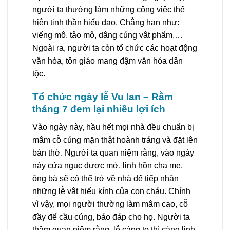
người ta thường làm những công việc thể
hiện tinh thần hiếu đạo. Chẳng hạn như:
viếng mộ, tảo mộ, dâng cúng vật phẩm,…
Ngoài ra, người ta còn tổ chức các hoạt động
văn hóa, tôn giáo mang đậm văn hóa dân
tộc.
Tổ chức ngày lễ Vu lan – Rằm
tháng 7 đem lại nhiều lợi ích
Vào ngày này, hầu hết mọi nhà đều chuẩn bị
mâm cỗ cúng mặn thật hoành tráng và đặt lên
bàn thờ. Người ta quan niệm rằng, vào ngày
này cửa ngục được mở, linh hồn cha mẹ,
ông bà sẽ có thể trở về nhà để tiếp nhận
những lễ vật hiếu kính của con cháu. Chính
vì vậy, mọi người thường làm mâm cao, cỗ
đầy để cầu cúng, báo đáp cho họ. Người ta
thầm quan niệm rằng, lễ càng to thì càng linh