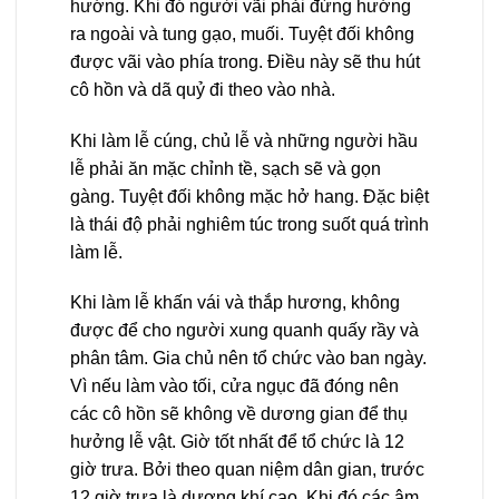
hướng. Khi đó người vãi phải đứng hướng
ra ngoài và tung gạo, muối. Tuyệt đối không
được vãi vào phía trong. Điều này sẽ thu hút
cô hồn và dã quỷ đi theo vào nhà.
Khi làm lễ cúng, chủ lễ và những người hầu
lễ phải ăn mặc chỉnh tề, sạch sẽ và gọn
gàng. Tuyệt đối không mặc hở hang. Đặc biệt
là thái độ phải nghiêm túc trong suốt quá trình
làm lễ.
Khi làm lễ khấn vái và thắp hương, không
được để cho người xung quanh quấy rầy và
phân tâm. Gia chủ nên tổ chức vào ban ngày.
Vì nếu làm vào tối, cửa ngục đã đóng nên
các cô hồn sẽ không về dương gian để thụ
hưởng lễ vật. Giờ tốt nhất để tổ chức là 12
giờ trưa. Bởi theo quan niệm dân gian, trước
12 giờ trưa là dương khí cao. Khi đó các âm