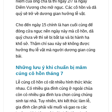
niệm của ông cha ta thì ngày 2/7 là ngày
Diêm Vương cho mở ngục. Các cô hồn và dã
quỷ sẽ trở về dương gian hưởng lễ vật.
Cho đến ngày 15 chính là hạn cuối cùng để
đóng cửa ngục nên ngày này mà cô hồn, dã
quỷ chưa về thì sẽ bị bắt lại và bị hành hạ
khổ sở. Thậm chí sau này sẽ không được
hưởng thụ lễ vật mà người dương gian cúng
bái.
Những lưu ý khi chuẩn bị mâm
cúng cô hồn tháng 7
Lễ cúng cô hồn có rất nhiều hình thức khác
nhau. Có nhiều gia đình cúng ở ngoài chùa
còn có nhiều gia đình lựa chọn cúng chúng
sinh tại nhà. Tuy nhiên, khi kết thúc làm lễ,
gia đình cần phải vãi muối và gạo ra các