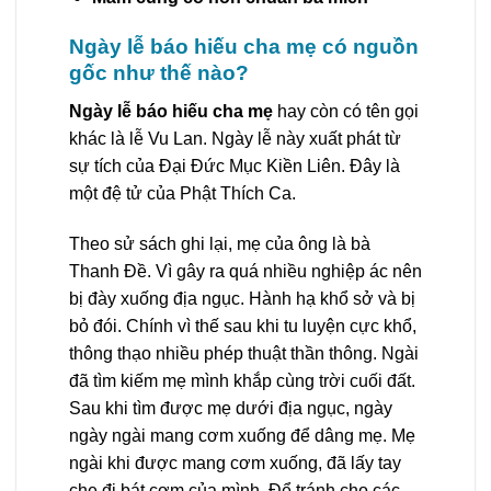
Ngày lễ báo hiếu cha mẹ có nguồn
gốc như thế nào
?
Ngày lễ báo hiếu cha mẹ
hay còn có tên gọi
khác là lễ Vu Lan. Ngày lễ này xuất phát từ
sự tích của Đại Đức Mục Kiền Liên. Đây là
một đệ tử của Phật Thích Ca.
Theo sử sách ghi lại, mẹ của ông là bà
Thanh Đề. Vì gây ra quá nhiều nghiệp ác nên
bị đày xuống địa ngục. Hành hạ khổ sở và bị
bỏ đói. Chính vì thế sau khi tu luyện cực khổ,
thông thạo nhiều phép thuật thần thông. Ngài
đã tìm kiếm mẹ mình khắp cùng trời cuối đất.
Sau khi tìm được mẹ dưới địa ngục, ngày
ngày ngài mang cơm xuống để dâng mẹ. Mẹ
ngài khi được mang cơm xuống, đã lấy tay
che đi bát cơm của mình. Để tránh cho các