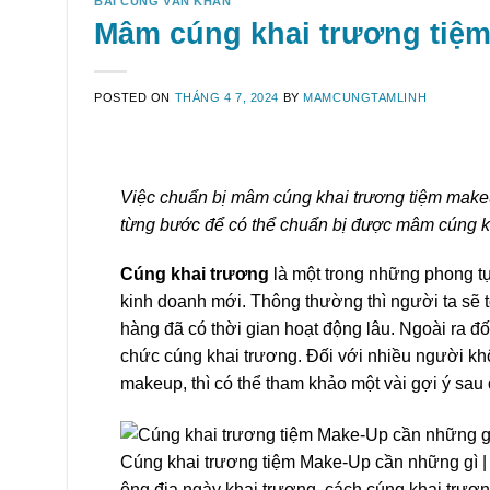
BÀI CÚNG VĂN KHẤN
Mâm cúng khai trương tiệ
POSTED ON
THÁNG 4 7, 2024
BY
MAMCUNGTAMLINH
Việc chuẩn bị mâm cúng khai trương tiệm make
từng bước để có thể chuẩn bị được mâm cúng kh
Cúng khai trương
là một trong những phong tụ
kinh doanh mới. Thông thường thì người ta sẽ
hàng đã có thời gian hoạt động lâu. Ngoài ra đ
chức cúng khai trương. Đối với nhiều người khô
makeup, thì có thể tham khảo một vài gợi ý sau 
Cúng khai trương tiệm Make-Up cần những gì | 
ông địa ngày khai trương, cách cúng khai trươ