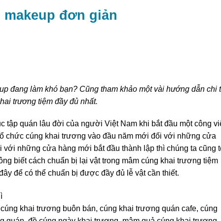
m makeup đơn giản
up đang làm khó bạn? Cũng tham khảo một vài hướng dẫn chi t
ai trương tiệm đầy đủ nhất.
c tập quán lâu đời của người Việt Nam khi bắt đầu một công vi
 tổ chức cúng khai trương vào đầu năm mới đối với những cửa
ối với những cửa hàng mới bắt đầu thành lập thì chúng ta cũng t
ng biết cách chuẩn bị lại vật trong mâm cúng khai trương tiệm
đây để có thể chuẩn bị được đầy đủ lễ vật cần thiết.
cúng khai trương buôn bán, cúng khai trương quán cafe, cúng
ng quán, đồ cúng ngày khai trương, mâm quả cúng khai trương,