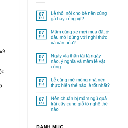
Lễ thôi nôi cho bé nên cúng
07
Th4
gà hay cúng vịt?
Mâm cúng xe mới mua đặt ở
07
Th4
đâu mới đúng với nghi thức
và văn hóa?
iết
Ngày vía thần tài là ngày
07
Th4
nào, ý nghĩa và mâm lễ vật
cúng
ệc
Lễ cúng mở móng nhà nên
07
Th4
thực hiện thế nào là tốt nhất?
ổ
Nên chuẩn bị mâm ngũ quả
07
Th4
trái cây cúng giỗ tổ nghề thế
nào
DANH MỤC