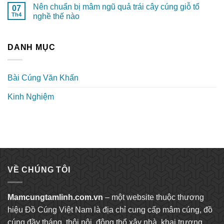
Nên chuẩn bị mâm ngũ quả trái cây cúng giỗ tổ
07
Th4
nghề thế nào
DANH MỤC
Bài Cúng Văn Khấn
Kinh Nghiệm
VỀ CHÚNG TÔI
Mamcungtamlinh.com.vn
– một website thuộc thương
hiệu Đồ Cúng Việt Nam là địa chỉ cung cấp mâm cúng, đồ
cúng đầy tháng, thôi nôi, động thổ xây nhà, khai trương