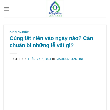
Skip
to
content
KINH NGHIỆM
Cúng tất niên vào ngày nào? Cần
chuẩn bị những lễ vật gì?
POSTED ON
THÁNG 4 7, 2024
BY
MAMCUNGTAMLINH