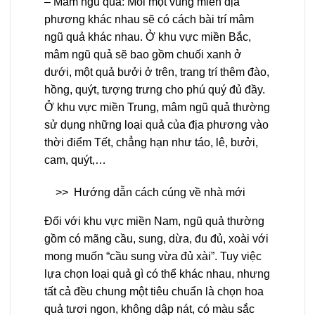
– Mâm ngũ quả: Mỗi một vùng miền địa
phương khác nhau sẽ có cách bài trí mâm
ngũ quả khác nhau. Ở khu vực miền Bắc,
mâm ngũ quả sẽ bao gồm chuối xanh ở
dưới, một quả bưởi ở trên, trang trí thêm đào,
hồng, quýt, tượng trưng cho phú quý đủ đầy.
Ở khu vực miền Trung, mâm ngũ quả thường
sử dụng những loại quả của địa phương vào
thời điểm Tết, chẳng hạn như táo, lê, bưởi,
cam, quýt,…
>>
Hướng dẫn cách cúng về nhà mới
Đối với khu vực miền Nam, ngũ quả thường
gồm có mãng cầu, sung, dừa, đu đủ, xoài với
mong muốn “cầu sung vừa đủ xài”. Tuy việc
lựa chọn loại quả gì có thể khác nhau, nhưng
tất cả đều chung một tiêu chuẩn là chọn hoa
quả tươi ngon, không dập nát, có màu sắc