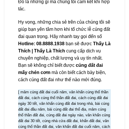
Đó là những gì mà chúng tôi cam kết khi hợp
tác.
Hy vọng, những chia sẻ trên của chúng tôi sẽ
giúp bạn yên tâm hơn khi tổ chức lễ cúng đất
đai quan trọng. Hãy nhanh tay gọi đến số
Hotline: 08.8888.1938
bạn sẽ được
Thấy Là
Thích | Thấy Là Thích
cung cấp dịch vụ
chuyên nghiệp, chất lượng và uy tín nhất.
Bạn sẽ không chỉ biết được
cúng đất đai
mấy chén cơm
mà còn biết cách bày biện,
cách cúng đất đai như thế nào mới đúng.
[ mâm cúng đất đai cuối năm, văn khấn cúng thổ thần
đất đai, cách cúng thổ thần đất đai, cách cúng đất đai
ngày 30 tết, văn khấn cúng đất đai trong nhà, bài cúng
đất đai đầu năm, bài cúng đất đai thổ địa, mâm cúng
thổ thần đất đai, cúng đất đai ngày nào, văn khấn cúng
đất đai 30 tết, cúng nhà cửa đất đai, khấn đất đai, văn
cúng thổ thần đất đai, văn khấn đất đai cuối năm, cách