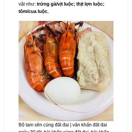
vật như:
trứng gà/vịt luộc; thịt lợn luộc;
tôm/cua luộc.
Bộ tam sên cúng đất đai | văn khấn đất đai