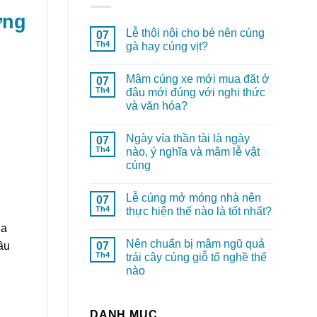
ơng
Lễ thôi nôi cho bé nên cúng
07
Th4
gà hay cúng vịt?
Mâm cúng xe mới mua đặt ở
07
Th4
đâu mới đúng với nghi thức
và văn hóa?
Ngày vía thần tài là ngày
07
Th4
nào, ý nghĩa và mâm lễ vật
cúng
Lễ cúng mở móng nhà nên
07
Th4
thực hiện thế nào là tốt nhất?
ủa
Nên chuẩn bị mâm ngũ quả
07
ầu
Th4
trái cây cúng giỗ tổ nghề thế
nào
DANH MỤC