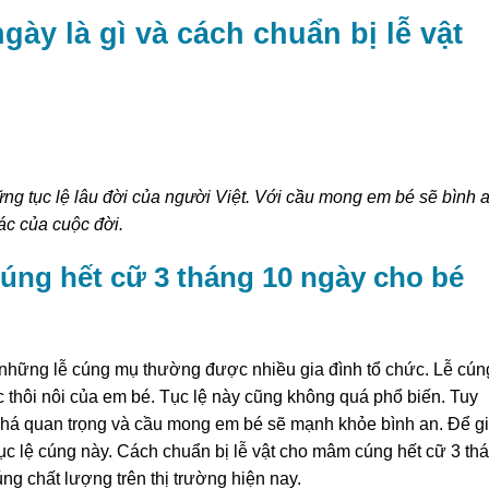
gày là gì và cách chuẩn bị lễ vật
ững tục lệ lâu đời của người Việt. Với cầu mong em bé sẽ bình 
c của cuộc đời.
cúng hết cữ 3 tháng 10 ngày cho bé
?
 những lễ cúng mụ thường được nhiều gia đình tổ chức. Lễ cún
c thôi nôi của em bé. Tục lệ này cũng không quá phổ biến. Tuy
ó khá quan trọng và cầu mong em bé sẽ mạnh khỏe bình an. Để g
tục lệ cúng này. Cách chuẩn bị lễ vật cho mâm cúng hết cữ 3 th
ng chất lượng trên thị trường hiện nay.