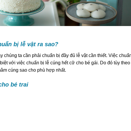
uẩn bị lễ vật ra sao?
y chúng ta cần phải chuẩn bị đầy đủ lễ vật cần thiết. Việc chuẩ
 biệt với việc chuẩn bị lễ cúng hết cữ cho bé gái. Do đó tùy theo
 mâm cúng sao cho phù hợp nhất.
cho bé trai