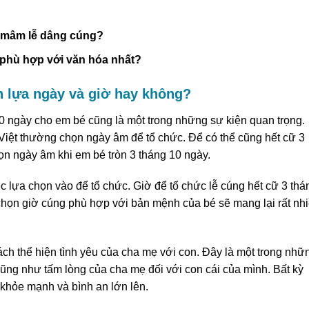
g mâm lễ dâng cúng?
 phù hợp với văn hóa nhất?
n lựa ngày và giờ hay không?
0 ngày cho em bé cũng là một trong những sự kiện quan trọng.
iệt thường chọn ngày âm để tổ chức. Để có thể cũng hết cữ 3
họn ngày âm khi em bé tròn 3 tháng 10 ngày.
c lựa chọn vào để tổ chức. Giờ để tổ chức lễ cúng hết cữ 3 thá
 chọn giờ cúng phù hợp với bản mệnh của bé sẽ mang lại rất nh
ách thể hiện tình yêu của cha mẹ với con. Đây là một trong nhữ
ũng như tấm lòng của cha mẹ đối với con cái của mình. Bất kỳ
hỏe mạnh và bình an lớn lên.