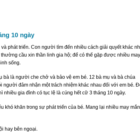
háng 10 ngày
g và phát triển. Con người tìm đến nhiều cách giải quyết khác n
a thường cầu xin thần linh gia hộ; để có thể gặp được nhiều ma
sinh sống.
ụ bà là người che chở và bảo vệ em bé. 12 bà mụ và bà chúa
i người đảm nhận một trách nhiệm khác nhau đối với em bé. Đ
ì nhiều gia đình có tục lệ là cúng hết cữ 3 tháng 10 ngày.
ểu khó khăn trong sự phát triển của bé. Mang lại nhiều may mắn
i hay bên ngoại.