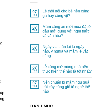
Lễ thôi nôi cho bé nên cúng
07
Th4
gà hay cúng vịt?
Mâm cúng xe mới mua đặt ở
07
Th4
đâu mới đúng với nghi thức
và văn hóa?
an
Ngày vía thần tài là ngày
07
Th4
nào, ý nghĩa và mâm lễ vật
cúng
Lễ cúng mở móng nhà nên
07
Th4
thực hiện thế nào là tốt nhất?
g
Nên chuẩn bị mâm ngũ quả
07
Th4
trái cây cúng giỗ tổ nghề thế
nào
iúp
áng
DANH MỤC