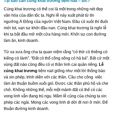
Tại sao cần cúng khai trương tiệm nail – tóc?
Cúng khai trương có thể coi là một trong những nét đẹp
văn hóa của dân tộc ta. Nghi lễ này xuất phát từ tín
ngưỡng Á Đông của người Việt Nam. Đầu có xuôi thì đuôi
mới lọt, vạn sự khởi đầu nan. Cúng khai trương là nghi lễ
khi ta bắt đầu mở một cửa hàng mới. Khởi sự con đường
làm ăn, kinh doanh.
Từ xa xưa ông cha ta quan niệm rằng “có thờ có thiêng có
kiêng có lành”. “Đất có thổ công sông có hà bá”. Bất cứ một
vùng đất nào cũng đều có vị thần linh cai quản riêng.
Lễ
cúng khai trương
tiệm nail giống như một lời thông báo
và xin phép, trình diện với các thần. Cầu cho công việc
làm ăn thuận buồm xuôi gió. Được các thần phù hộ và che
chở. Không những thế, mỗi một mảnh đất có thể có các
vong linh vẫn đang trú ngụ. Mâm lễ cúng của chúng ta xin
phép các ngài. Mong các vong linh di dời đi nơi ở mới. Để
thuận đường kinh doanh.