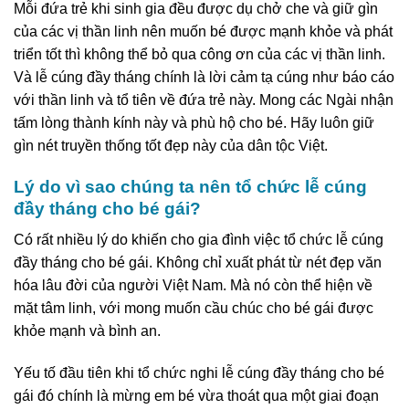
Mỗi đứa trẻ khi sinh gia đều được dụ chở che và giữ gìn
của các vị thần linh nên muốn bé được mạnh khỏe và phát
triển tốt thì không thể bỏ qua công ơn của các vị thần linh.
Và lễ cúng đầy tháng chính là lời cảm tạ cúng như báo cáo
với thần linh và tổ tiên về đứa trẻ này. Mong các Ngài nhận
tấm lòng thành kính này và phù hộ cho bé. Hãy luôn giữ
gìn nét truyền thống tốt đẹp này của dân tộc Việt.
Lý do vì sao chúng ta nên tổ chức lễ cúng
đầy tháng cho bé gái?
Có rất nhiều lý do khiến cho gia đình việc tổ chức lễ cúng
đầy tháng cho bé gái. Không chỉ xuất phát từ nét đẹp văn
hóa lâu đời của người Việt Nam. Mà nó còn thể hiện về
mặt tâm linh, với mong muốn cầu chúc cho bé gái được
khỏe mạnh và bình an.
Yếu tố đầu tiên khi tổ chức nghi lễ cúng đầy tháng cho bé
gái đó chính là mừng em bé vừa thoát qua một giai đoạn