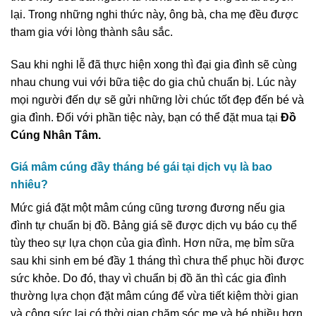
lại. Trong những nghi thức này, ông bà, cha mẹ đều được
tham gia với lòng thành sâu sắc.
Sau khi nghi lễ đã thực hiện xong thì đại gia đình sẽ cùng
nhau chung vui với bữa tiệc do gia chủ chuẩn bị. Lúc này
mọi người đến dự sẽ gửi những lời chúc tốt đẹp đến bé và
gia đình. Đối với phần tiệc này, bạn có thể đặt mua tại
Đồ
Cúng Nhân Tâm.
Giá mâm cúng đầy tháng bé gái tại dịch vụ là bao
nhiêu?
Mức giá đặt một mâm cúng cũng tương đương nếu gia
đình tự chuẩn bị đồ. Bảng giá sẽ được dịch vụ báo cụ thể
tùy theo sự lựa chọn của gia đình. Hơn nữa, mẹ bỉm sữa
sau khi sinh em bé đầy 1 tháng thì chưa thể phục hồi được
sức khỏe. Do đó, thay vì chuẩn bị đồ ăn thì các gia đình
thường lựa chọn đặt mâm cúng để vừa tiết kiệm thời gian
và công sức lại có thời gian chăm sóc mẹ và bé nhiều hơn.